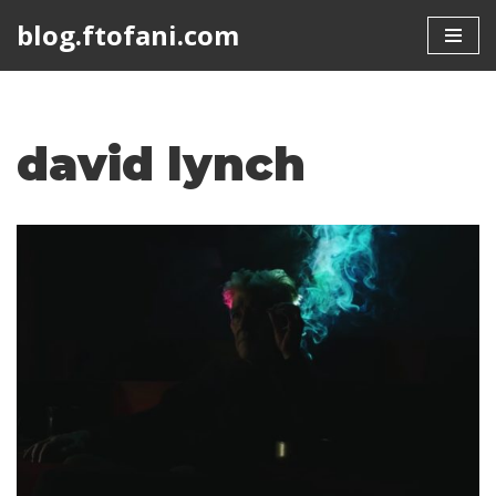
blog.ftofani.com
Skip
to
content
david lynch