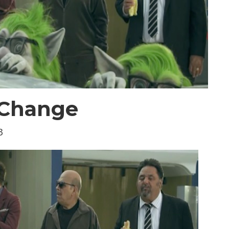
 Change
3