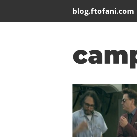
blog.ftofani.com
Skip
to
content
cam