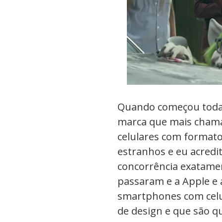
Quando começou toda 
marca que mais chama
celulares com formatos
estranhos e eu acredi
concorrência exatamen
passaram e a Apple e
smartphones com celu
de design e que são q