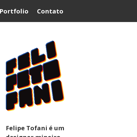
Portfolio
Contato
Felipe Tofani é um