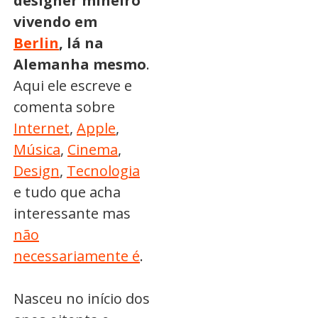
designer mineiro
vivendo em
Berlin
, lá na
Alemanha mesmo
.
Aqui ele escreve e
comenta sobre
Internet
,
Apple
,
Música
,
Cinema
,
Design
,
Tecnologia
e tudo que acha
interessante mas
não
necessariamente é
.
Nasceu no início dos