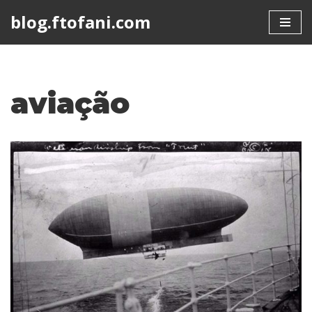
blog.ftofani.com
Skip
to
content
aviação