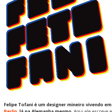
Felipe Tofani é um designer mineiro vivendo em
Berlin
, lá na Alemanha mesmo
. Aqui ele escreve e