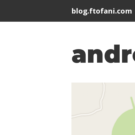
blog.ftofani.com
Skip
to
content
andr