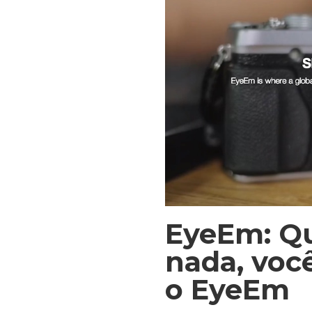
EyeEm: Q
nada, voc
o EyeEm