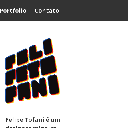
Portfolio
Contato
Felipe Tofani é um