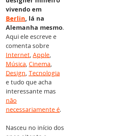
designer mineiro
vivendo em
Berlin
, lá na
Alemanha mesmo
.
Aqui ele escreve e
comenta sobre
Internet
,
Apple
,
Música
,
Cinema
,
Design
,
Tecnologia
e tudo que acha
interessante mas
não
necessariamente é
.
Nasceu no início dos