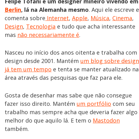
Felipe Tofani é um designer mineiro vivendo em
Berlin
, lá na Alemanha mesmo
. Aqui ele escreve e
comenta sobre
Internet
,
Apple
,
Música
,
Cinema
,
Design
,
Tecnologia
e tudo que acha interessante
mas
não necessariamente é
.
Nasceu no início dos anos oitenta e trabalha com
design desde 2001. Mantém
um blog sobre design
já tem um tempo
e tenta se manter atualizado na
área através das pesquisas que faz para ele.
Gosta de desenhar mas sabe que não consegue
fazer isso direito. Mantém
um portfólio
com seu
trabalho mas sempre acha que deveria fazer algo
melhor do que aquilo lá. E tem o
Mastodon
também.