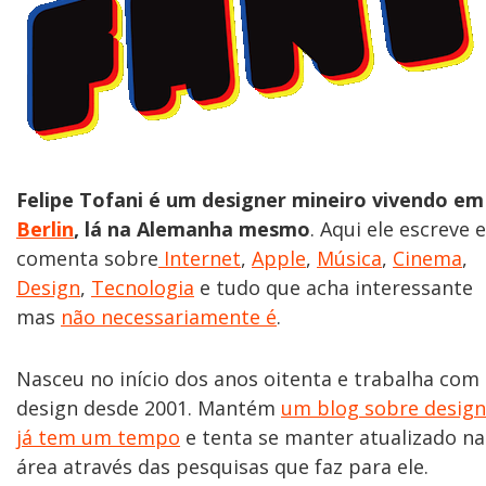
Felipe Tofani é um designer mineiro vivendo em
Berlin
, lá na Alemanha mesmo
. Aqui ele escreve e
comenta sobre
Internet
,
Apple
,
Música
,
Cinema
,
Design
,
Tecnologia
e tudo que acha interessante
mas
não necessariamente é
.
Nasceu no início dos anos oitenta e trabalha com
design desde 2001. Mantém
um blog sobre design
já tem um tempo
e tenta se manter atualizado na
área através das pesquisas que faz para ele.