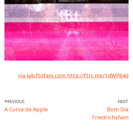
via lab.ftofani.com http://ftrc.me/1dWP64q
PREVIOUS
NEXT
A Curva da Apple
Bom Dia
Friedrichshain