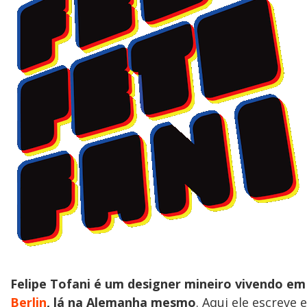
Felipe Tofani é um designer mineiro vivendo em
Berlin
, lá na Alemanha mesmo
. Aqui ele escreve e