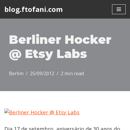
blog.ftofani.com
Skip
to
content
Berliner Hocker
@ Etsy Labs
Berlim
25/09/2012
2 min read
Dia 17 de setembro, aniversário de 30 anos do