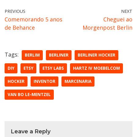
PREVIOUS
NEXT
Comemorando 5 anos
Cheguei ao
de Behance
Morgenpost Berlin
Tags:
BERLIM
BERLINER
BERLINER HOCKER
DIY
ETSY
ETSY LABS
HARTZ IV MOEBELCOM
HOCKER
INVENTOR
MARCENARIA
VAN BO LE-MENTZEL
Leave a Reply