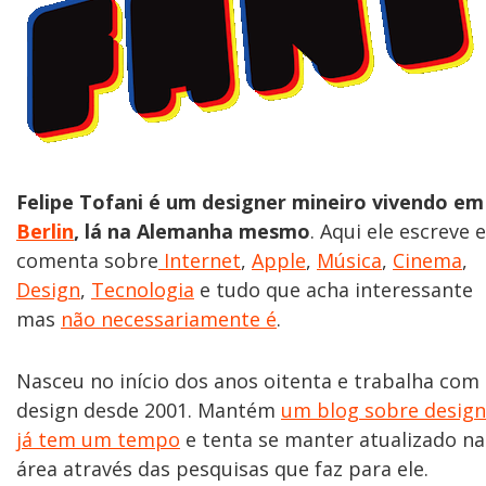
Felipe Tofani é um designer mineiro vivendo em
Berlin
, lá na Alemanha mesmo
. Aqui ele escreve e
comenta sobre
Internet
,
Apple
,
Música
,
Cinema
,
Design
,
Tecnologia
e tudo que acha interessante
mas
não necessariamente é
.
Nasceu no início dos anos oitenta e trabalha com
design desde 2001. Mantém
um blog sobre design
já tem um tempo
e tenta se manter atualizado na
área através das pesquisas que faz para ele.