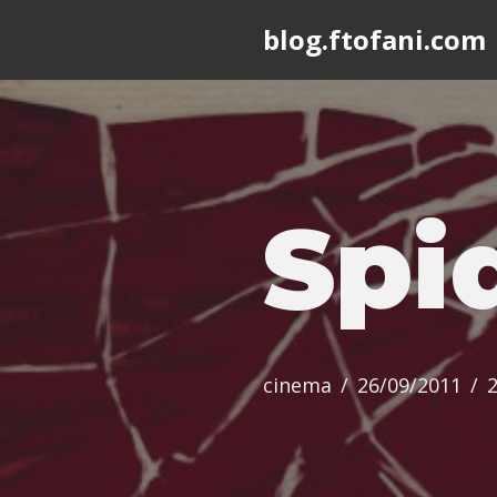
blog.ftofani.com
Skip
to
content
Spi
cinema
26/09/2011