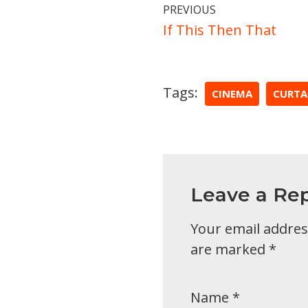
PREVIOUS
If This Then That
Tags:
CINEMA
CURTA
Leave a Rep
Your email address
are marked
*
Name
*