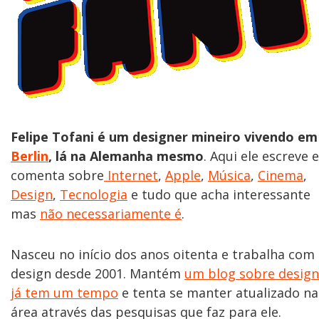
Felipe Tofani é um designer mineiro vivendo em
Berlin
, lá na Alemanha mesmo
. Aqui ele escreve e
comenta sobre
Internet
,
Apple
,
Música
,
Cinema
,
Design
,
Tecnologia
e tudo que acha interessante
mas
não necessariamente é
.
Nasceu no início dos anos oitenta e trabalha com
design desde 2001. Mantém
um blog sobre design
já tem um tempo
e tenta se manter atualizado na
área através das pesquisas que faz para ele.