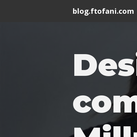
blog.ftofani.com
Skip
to
content
Des
com