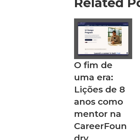
Related P
O fim de
uma era:
Lições de 8
anos como
mentor na
CareerFoun
dry