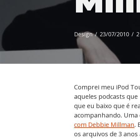
Mil
Design
23/07/2010
2
Comprei meu iPod Touc
aqueles podcasts que 
que eu baixo que é re
acompanhando. Uma ex
com Debbie Millman
.
os arquivos de 3 ano