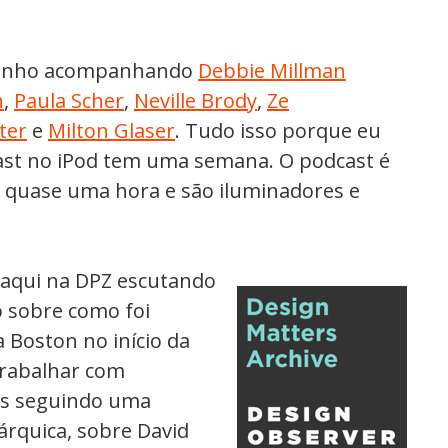
 venho acompanhando
Debbie Millman
n
,
Paula Scher
,
Neville Brody
,
Ze
ter
e
Milton Glaser
. Tudo isso porque eu
ast no iPod tem uma semana. O podcast é
de quase uma hora e são iluminadores e
 aqui na DPZ escutando
 sobre como foi
 Boston no início da
trabalhar com
os seguindo uma
árquica, sobre David