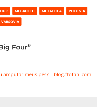
FOUR
MEGADETH
METALLICA
POLONIA
VARSOVIA
Big Four”
u amputar meus pés? | blog.ftofani.com