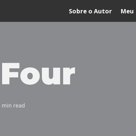
Sobre o Autor
Meu 
 Four
 min read