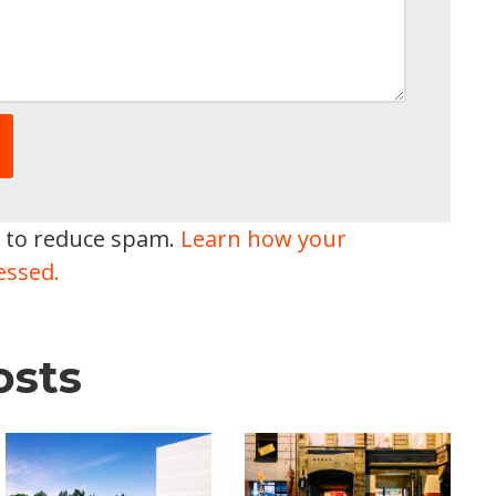
t to reduce spam.
Learn how your
essed.
osts