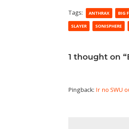
Tags:
ANTHRAX
BIG 
SLAYER
SONISPHERE
1 thought on “
Pingback:
Ir no SWU o