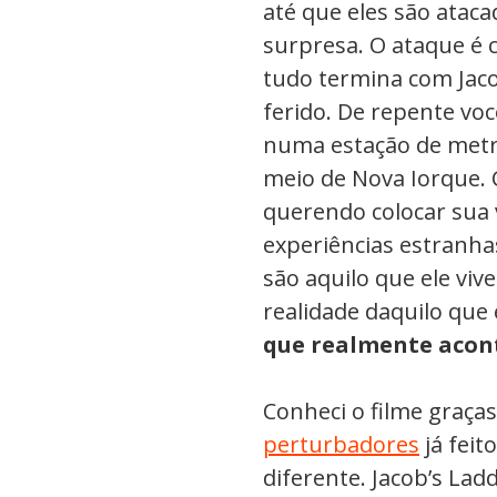
até que eles são ataca
surpresa. O ataque é c
tudo termina com Jac
ferido. De repente voc
numa estação de met
meio de Nova Iorque. C
querendo colocar sua v
experiências estranha
são aquilo que ele viv
realidade daquilo que
que realmente acon
Conheci o filme graças
perturbadores
já feit
diferente. Jacob’s Lad