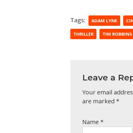
Tags:
ADAM LYNE
CI
THRILLER
TIM ROBBINS
Leave a Rep
Your email address
are marked
*
Name
*