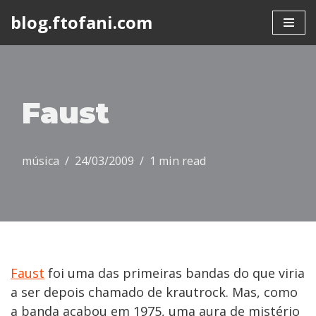
blog.ftofani.com
Skip
to
content
Faust
música
24/03/2009
1 min read
Faust
foi uma das primeiras bandas do que viria
a ser depois chamado de krautrock. Mas, como
a banda acabou em 1975, uma aura de mistério