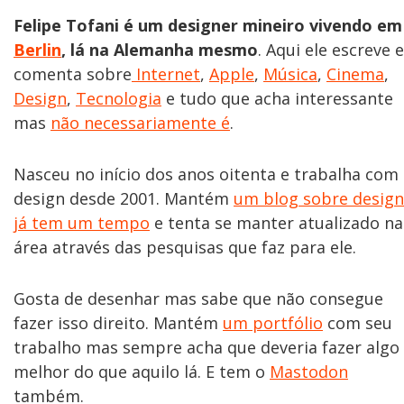
Felipe Tofani é um designer mineiro vivendo em
Berlin
, lá na Alemanha mesmo
. Aqui ele escreve e
comenta sobre
Internet
,
Apple
,
Música
,
Cinema
,
Design
,
Tecnologia
e tudo que acha interessante
mas
não necessariamente é
.
Nasceu no início dos anos oitenta e trabalha com
design desde 2001. Mantém
um blog sobre design
já tem um tempo
e tenta se manter atualizado na
área através das pesquisas que faz para ele.
Gosta de desenhar mas sabe que não consegue
fazer isso direito. Mantém
um portfólio
com seu
trabalho mas sempre acha que deveria fazer algo
melhor do que aquilo lá. E tem o
Mastodon
também.