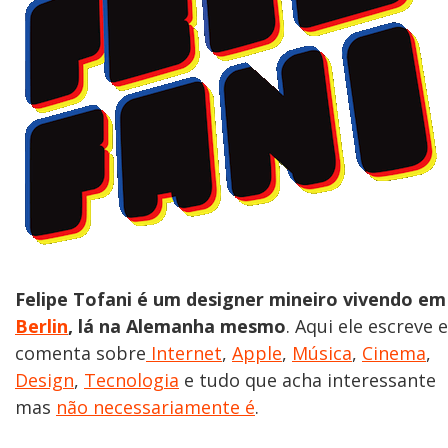
Felipe Tofani é um designer mineiro vivendo em
Berlin
, lá na Alemanha mesmo
. Aqui ele escreve e
comenta sobre
Internet
,
Apple
,
Música
,
Cinema
,
Design
,
Tecnologia
e tudo que acha interessante
mas
não necessariamente é
.