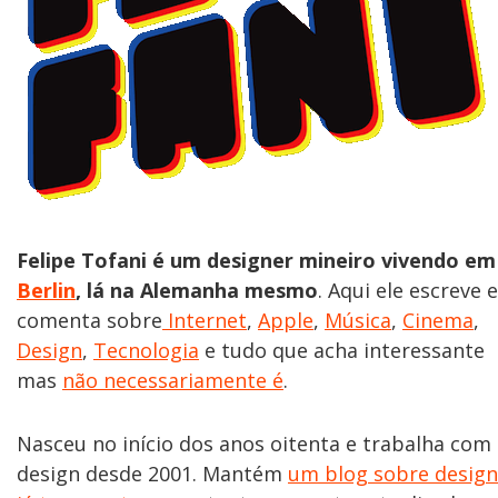
Felipe Tofani é um designer mineiro vivendo em
Berlin
, lá na Alemanha mesmo
. Aqui ele escreve e
comenta sobre
Internet
,
Apple
,
Música
,
Cinema
,
Design
,
Tecnologia
e tudo que acha interessante
mas
não necessariamente é
.
Nasceu no início dos anos oitenta e trabalha com
design desde 2001. Mantém
um blog sobre design