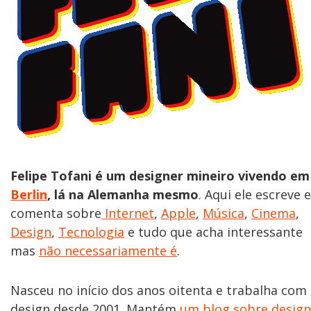
Felipe Tofani é um designer mineiro vivendo em
Berlin
, lá na Alemanha mesmo
. Aqui ele escreve e
comenta sobre
Internet
,
Apple
,
Música
,
Cinema
,
Design
,
Tecnologia
e tudo que acha interessante
mas
não necessariamente é
.
Nasceu no início dos anos oitenta e trabalha com
design desde 2001. Mantém
um blog sobre design