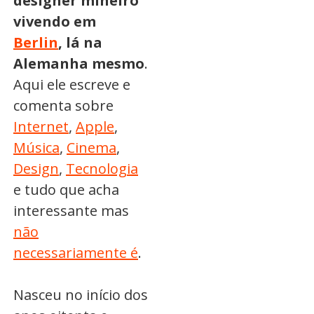
designer mineiro
vivendo em
Berlin
, lá na
Alemanha mesmo
.
Aqui ele escreve e
comenta sobre
Internet
,
Apple
,
Música
,
Cinema
,
Design
,
Tecnologia
e tudo que acha
interessante mas
não
necessariamente é
.
Nasceu no início dos