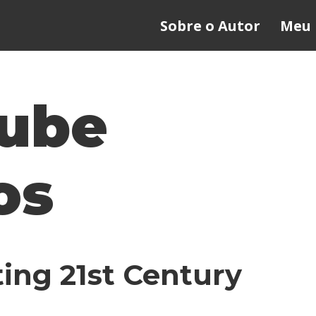
Sobre o Autor
Meu 
ube
os
ting 21st Century