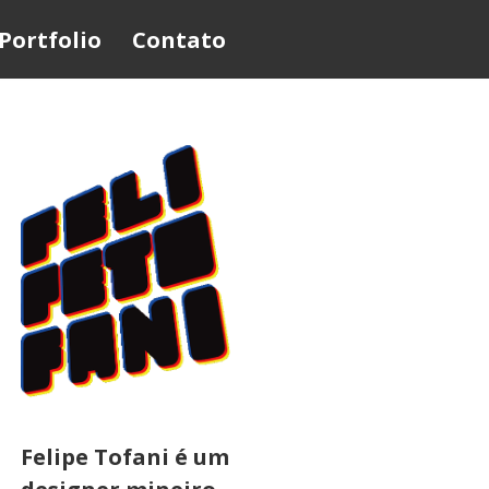
Portfolio
Contato
Felipe Tofani é um