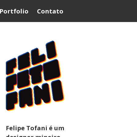
Portfolio
Contato
Felipe Tofani é um