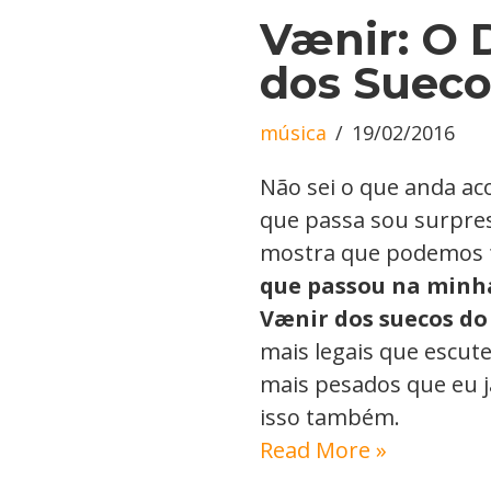
Vænir: O 
dos Sueco
música
19/02/2016
Não sei o que anda a
que passa sou surpr
mostra que podemos f
que passou na minha
Vænir dos suecos do
mais legais que escut
mais pesados que eu já
isso também.
Read More »