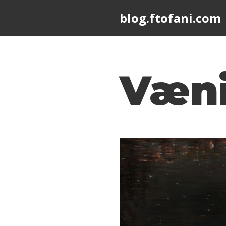
blog.ftofani.com
Skip
to
content
Væni