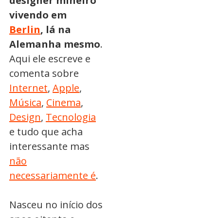
designer mineiro
vivendo em
Berlin
, lá na
Alemanha mesmo
.
Aqui ele escreve e
comenta sobre
Internet
,
Apple
,
Música
,
Cinema
,
Design
,
Tecnologia
e tudo que acha
interessante mas
não
necessariamente é
.
Nasceu no início dos