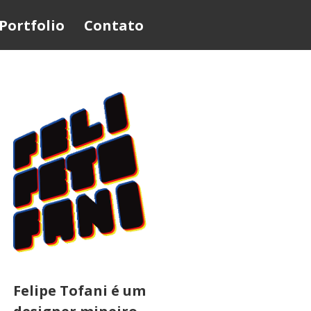
Portfolio
Contato
Felipe Tofani é um