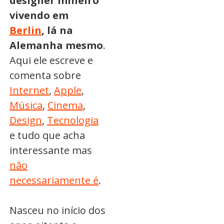
designer mineiro
vivendo em
Berlin
, lá na
Alemanha mesmo
.
Aqui ele escreve e
comenta sobre
Internet
,
Apple
,
Música
,
Cinema
,
Design
,
Tecnologia
e tudo que acha
interessante mas
não
necessariamente é
.
Nasceu no início dos