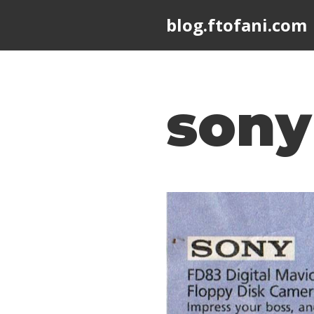
blog.ftofani.com
Skip
to
content
sony