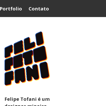
Portfolio
Contato
Felipe Tofani é um