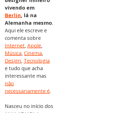
designer mineiro
vivendo em
Berlin
, lá na
Alemanha mesmo
.
Aqui ele escreve e
comenta sobre
Internet
,
Apple
,
Música
,
Cinema
,
Design
,
Tecnologia
e tudo que acha
interessante mas
não
necessariamente é
.
Nasceu no início dos