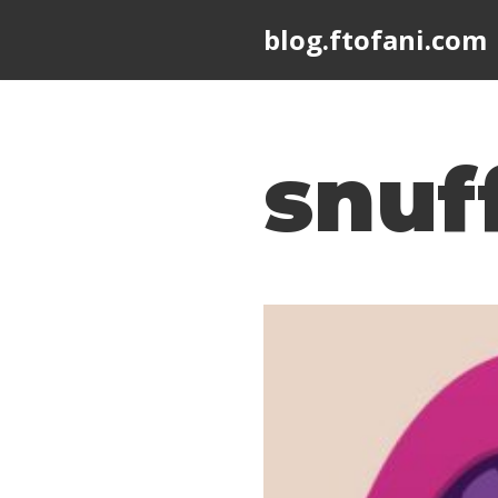
blog.ftofani.com
Skip
to
content
snuf