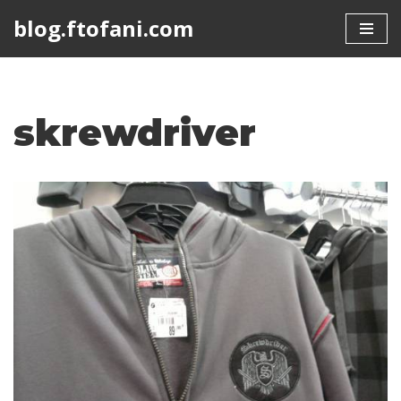
blog.ftofani.com
Skip
to
content
skrewdriver