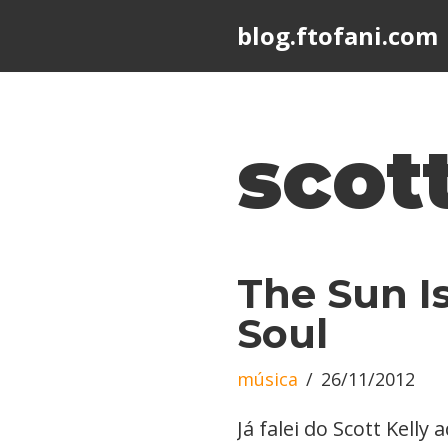
blog.ftofani.com
Skip
to
content
scott
The Sun I
Soul
música
26/11/2012
Já falei do Scott Kelly