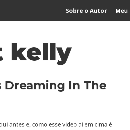
Sobre o Autor
Meu 
 kelly
s Dreaming In The
 aqui antes e, como esse video ai em cima é