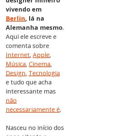
designer mineiro
vivendo em
Berlin
, lá na
Alemanha mesmo
.
Aqui ele escreve e
comenta sobre
Internet
,
Apple
,
Música
,
Cinema
,
Design
,
Tecnologia
e tudo que acha
interessante mas
não
necessariamente é
.
Nasceu no início dos