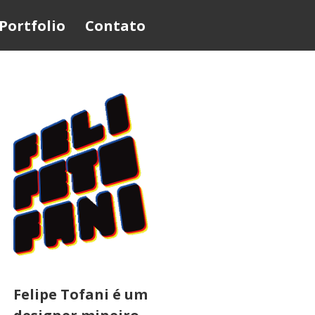
Portfolio
Contato
Felipe Tofani é um