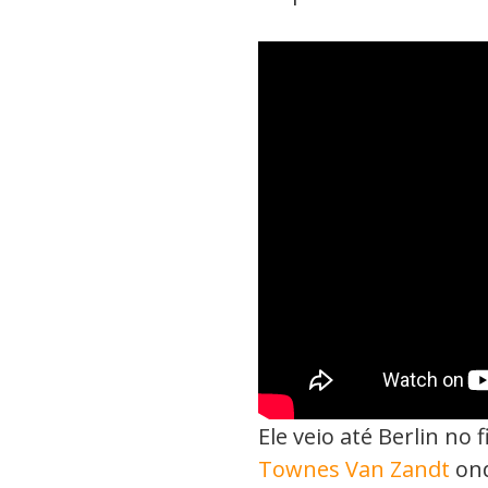
Ele veio até Berlin no
Townes Van Zandt
ond