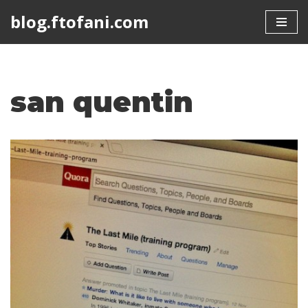
blog.ftofani.com
Skip
to
content
san quentin