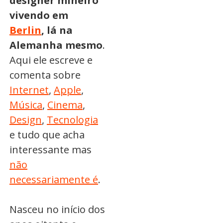
designer mineiro
vivendo em
Berlin
, lá na
Alemanha mesmo
.
Aqui ele escreve e
comenta sobre
Internet
,
Apple
,
Música
,
Cinema
,
Design
,
Tecnologia
e tudo que acha
interessante mas
não
necessariamente é
.
Nasceu no início dos