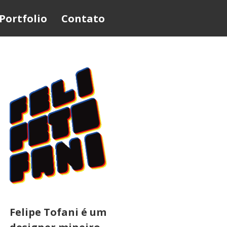
Portfolio
Contato
Felipe Tofani é um