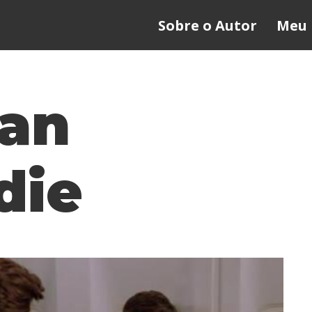
Sobre o Autor
Meu 
an
die