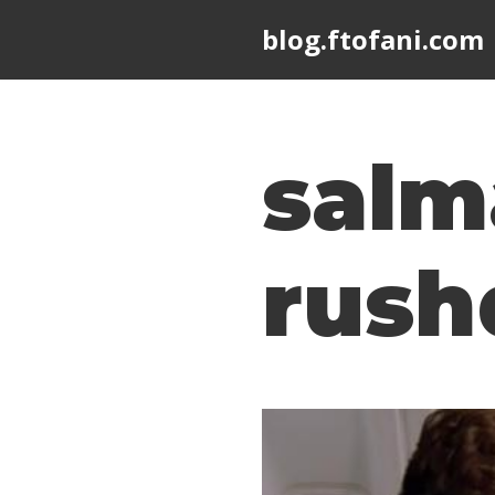
blog.ftofani.com
Skip
to
content
salm
rush