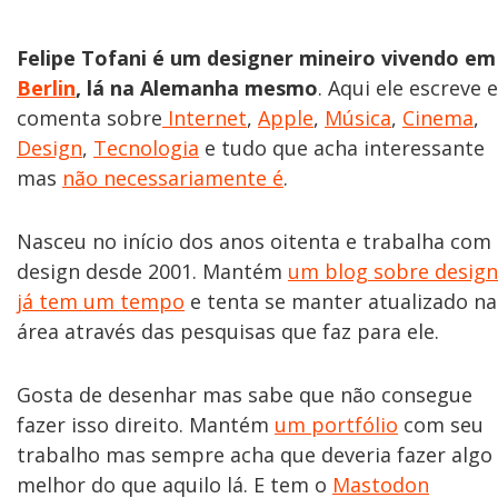
Felipe Tofani é um designer mineiro vivendo em
Berlin
, lá na Alemanha mesmo
. Aqui ele escreve e
comenta sobre
Internet
,
Apple
,
Música
,
Cinema
,
Design
,
Tecnologia
e tudo que acha interessante
mas
não necessariamente é
.
Nasceu no início dos anos oitenta e trabalha com
design desde 2001. Mantém
um blog sobre design
já tem um tempo
e tenta se manter atualizado na
área através das pesquisas que faz para ele.
Gosta de desenhar mas sabe que não consegue
fazer isso direito. Mantém
um portfólio
com seu
trabalho mas sempre acha que deveria fazer algo
melhor do que aquilo lá. E tem o
Mastodon