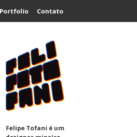
Portfolio
Contato
Felipe Tofani é um