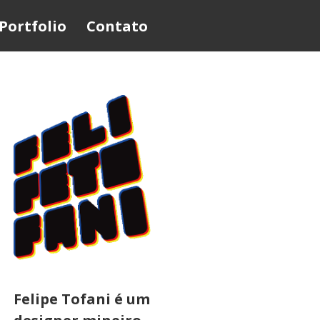
Portfolio
Contato
Felipe Tofani é um