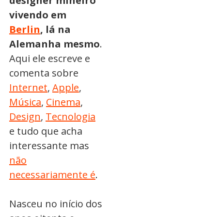
designer mineiro
vivendo em
Berlin
, lá na
Alemanha mesmo
.
Aqui ele escreve e
comenta sobre
Internet
,
Apple
,
Música
,
Cinema
,
Design
,
Tecnologia
e tudo que acha
interessante mas
não
necessariamente é
.
Nasceu no início dos