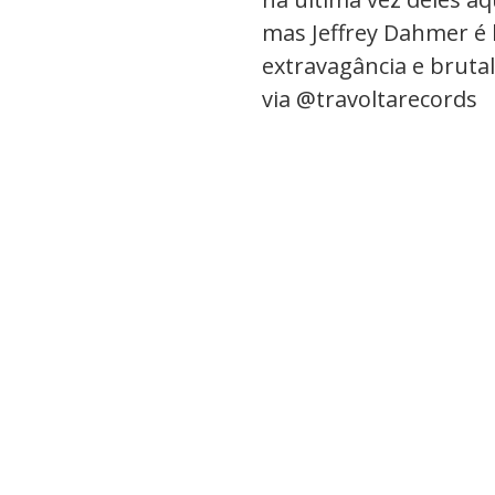
mas Jeffrey Dahmer é l
extravagância e bruta
via @travoltarecords