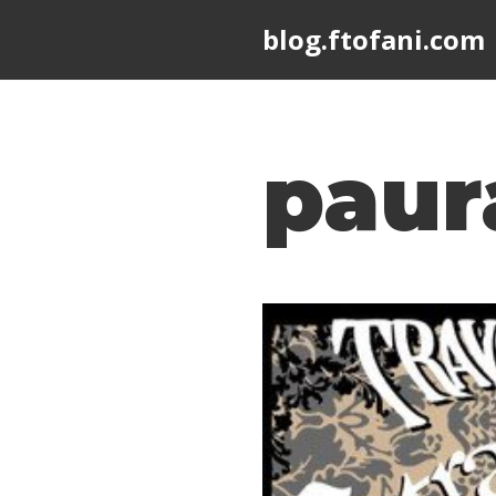
blog.ftofani.com
Skip
to
content
paur