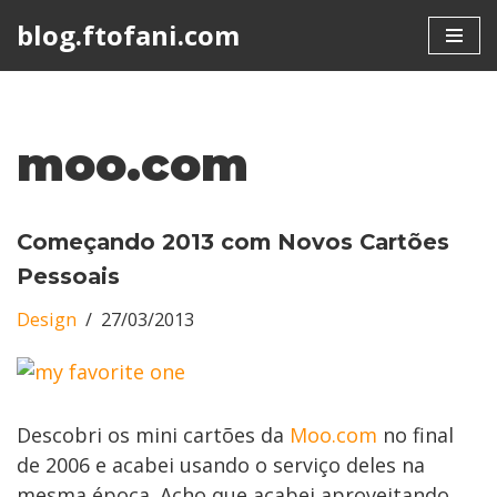
blog.ftofani.com
Skip
to
content
moo.com
Começando 2013 com Novos Cartões
Pessoais
Design
27/03/2013
Descobri os mini cartões da
Moo.com
no final
de 2006 e acabei usando o serviço deles na
mesma época. Acho que acabei aproveitando