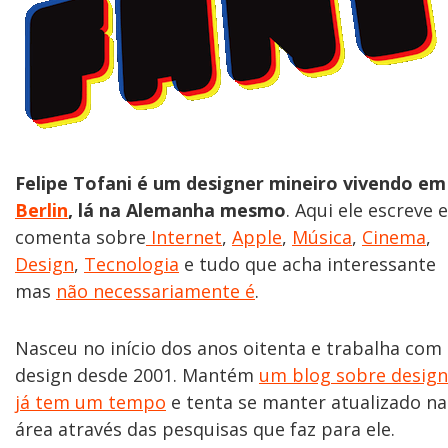
Felipe Tofani é um designer mineiro vivendo em
Berlin
, lá na Alemanha mesmo
. Aqui ele escreve e
comenta sobre
Internet
,
Apple
,
Música
,
Cinema
,
Design
,
Tecnologia
e tudo que acha interessante
mas
não necessariamente é
.
Nasceu no início dos anos oitenta e trabalha com
design desde 2001. Mantém
um blog sobre design
já tem um tempo
e tenta se manter atualizado na
área através das pesquisas que faz para ele.