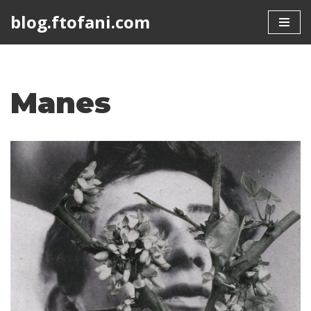
blog.ftofani.com
Skip
to
content
Manes