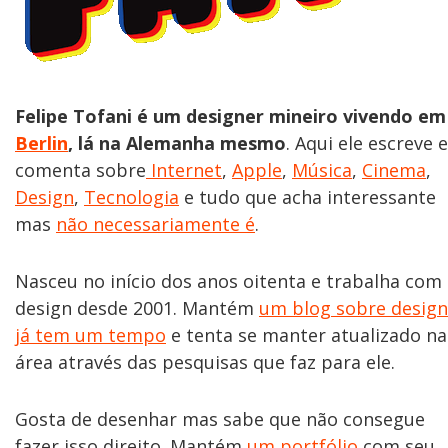
Felipe Tofani é um designer mineiro vivendo em
Berlin
, lá na Alemanha mesmo
. Aqui ele escreve e
comenta sobre
Internet
,
Apple
,
Música
,
Cinema
,
Design
,
Tecnologia
e tudo que acha interessante
mas
não necessariamente é
.
Nasceu no início dos anos oitenta e trabalha com
design desde 2001. Mantém
um blog sobre design
já tem um tempo
e tenta se manter atualizado na
área através das pesquisas que faz para ele.
Gosta de desenhar mas sabe que não consegue
fazer isso direito. Mantém
um portfólio
com seu