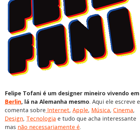
Felipe Tofani é um designer mineiro vivendo em
Berlin
, lá na Alemanha mesmo
. Aqui ele escreve e
comenta sobre
Internet
,
Apple
,
Música
,
Cinema
,
Design
,
Tecnologia
e tudo que acha interessante
mas
não necessariamente é
.