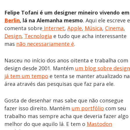
Felipe Tofani é um designer mineiro vivendo em
Berlin
, lá na Alemanha mesmo
. Aqui ele escreve e
comenta sobre
Internet
,
Apple
,
Música
,
Cinema
,
Design
,
Tecnologia
e tudo que acha interessante
mas
não necessariamente é
.
Nasceu no início dos anos oitenta e trabalha com
design desde 2001. Mantém
um blog sobre design
já tem um tempo
e tenta se manter atualizado na
área através das pesquisas que faz para ele.
Gosta de desenhar mas sabe que não consegue
fazer isso direito. Mantém
um portfólio
com seu
trabalho mas sempre acha que deveria fazer algo
melhor do que aquilo lá. E tem o
Mastodon