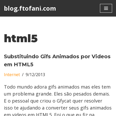
blog.ftofani.com
Skip
to
content
html5
Substituindo Gifs Animados por Videos
em HTML5
Internet
9/12/2013
Todo mundo adora gifs animados mas eles tem
um problema grande. Eles são pesados demais.
E o pessoal que criou o Gfycat quer resolver
isso te ajudando a converter seus gifs animados
em videos em HTML5. Foi o que eu fiz na