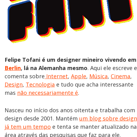
Felipe Tofani é um designer mineiro vivendo em
Berlin
, lá na Alemanha mesmo
. Aqui ele escreve e
comenta sobre
Internet
,
Apple
,
Música
,
Cinema
,
Design
,
Tecnologia
e tudo que acha interessante
mas
não necessariamente é
.
Nasceu no início dos anos oitenta e trabalha com
design desde 2001. Mantém
um blog sobre design
já tem um tempo
e tenta se manter atualizado na
área através das pesquisas que faz para ele.