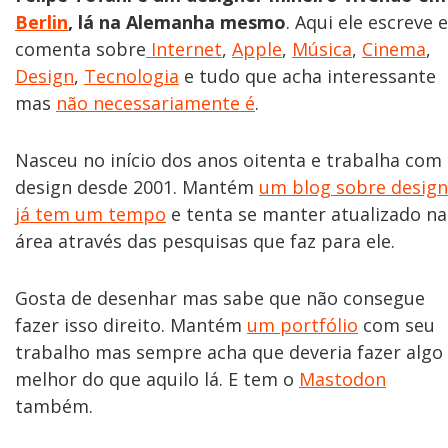
Berlin
, lá na Alemanha mesmo
. Aqui ele escreve e
comenta sobre
Internet
,
Apple
,
Música
,
Cinema
,
Design
,
Tecnologia
e tudo que acha interessante
mas
não necessariamente é
.
Nasceu no início dos anos oitenta e trabalha com
design desde 2001. Mantém
um blog sobre design
já tem um tempo
e tenta se manter atualizado na
área através das pesquisas que faz para ele.
Gosta de desenhar mas sabe que não consegue
fazer isso direito. Mantém
um portfólio
com seu
trabalho mas sempre acha que deveria fazer algo
melhor do que aquilo lá. E tem o
Mastodon
também.