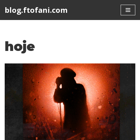
blog.ftofani.com
Skip
to
content
hoje