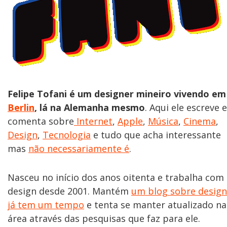
Felipe Tofani é um designer mineiro vivendo em
Berlin
, lá na Alemanha mesmo
. Aqui ele escreve e
comenta sobre
Internet
,
Apple
,
Música
,
Cinema
,
Design
,
Tecnologia
e tudo que acha interessante
mas
não necessariamente é
.
Nasceu no início dos anos oitenta e trabalha com
design desde 2001. Mantém
um blog sobre design
já tem um tempo
e tenta se manter atualizado na
área através das pesquisas que faz para ele.