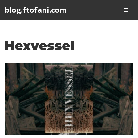
blog.ftofani.com
Skip
to
content
Hexvessel