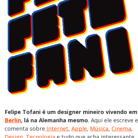
Felipe Tofani é um designer mineiro vivendo em
Berlin
, lá na Alemanha mesmo
. Aqui ele escreve e
comenta sobre
Internet
,
Apple
,
Música
,
Cinema
,
Design
,
Tecnologia
e tudo que acha interessante