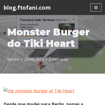
blog.ftofani.com
Skip
to
content
Monster Burger
do Tiki Heart
Berlim
23/09/2013
2 min read
Desde que mudei para Berlin, passei a