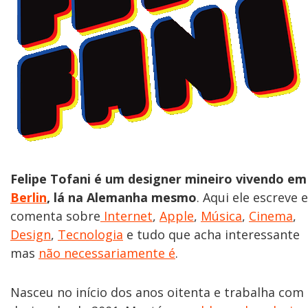
Felipe Tofani é um designer mineiro vivendo em
Berlin
, lá na Alemanha mesmo
. Aqui ele escreve e
comenta sobre
Internet
,
Apple
,
Música
,
Cinema
,
Design
,
Tecnologia
e tudo que acha interessante
mas
não necessariamente é
.
Nasceu no início dos anos oitenta e trabalha com