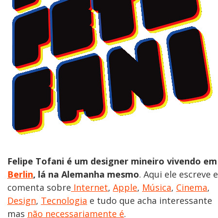
Felipe Tofani é um designer mineiro vivendo em
Berlin
, lá na Alemanha mesmo
. Aqui ele escreve e
comenta sobre
Internet
,
Apple
,
Música
,
Cinema
,
Design
,
Tecnologia
e tudo que acha interessante
mas
não necessariamente é
.