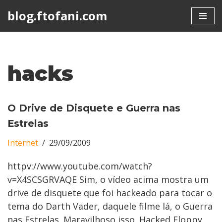
blog.ftofani.com
Skip
to
content
hacks
O Drive de Disquete e Guerra nas
Estrelas
Internet
29/09/2009
httpv://www.youtube.com/watch?
v=X4SCSGRVAQE Sim, o vídeo acima mostra um
drive de disquete que foi hackeado para tocar o
tema do Darth Vader, daquele filme lá, o Guerra
nas Estrelas. Maravilhoso isso. Hacked Floppy