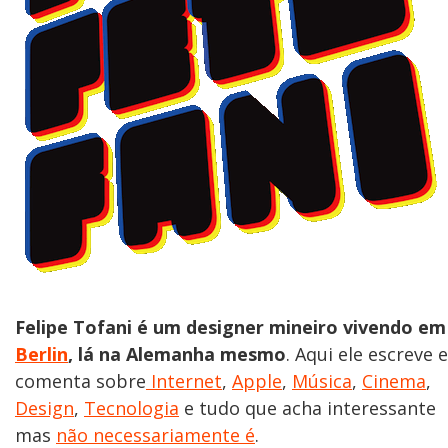
Felipe Tofani é um designer mineiro vivendo em
Berlin
, lá na Alemanha mesmo
. Aqui ele escreve e
comenta sobre
Internet
,
Apple
,
Música
,
Cinema
,
Design
,
Tecnologia
e tudo que acha interessante
mas
não necessariamente é
.