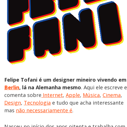
Felipe Tofani é um designer mineiro vivendo em
Berlin
, lá na Alemanha mesmo
. Aqui ele escreve e
comenta sobre
Internet
,
Apple
,
Música
,
Cinema
,
Design
,
Tecnologia
e tudo que acha interessante
mas
não necessariamente é
.
Nasceu no início dos anos oitenta e trabalha com