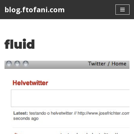
blog.ftofani.com
Skip
to
content
fluid