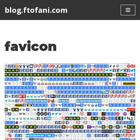
blog.ftofani.com
Skip
to
content
favicon