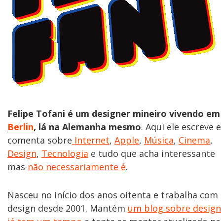
Felipe Tofani é um designer mineiro vivendo em
Berlin
, lá na Alemanha mesmo
. Aqui ele escreve e
comenta sobre
Internet
,
Apple
,
Música
,
Cinema
,
Design
,
Tecnologia
e tudo que acha interessante
mas
não necessariamente é
.
Nasceu no início dos anos oitenta e trabalha com
design desde 2001. Mantém
um blog sobre design