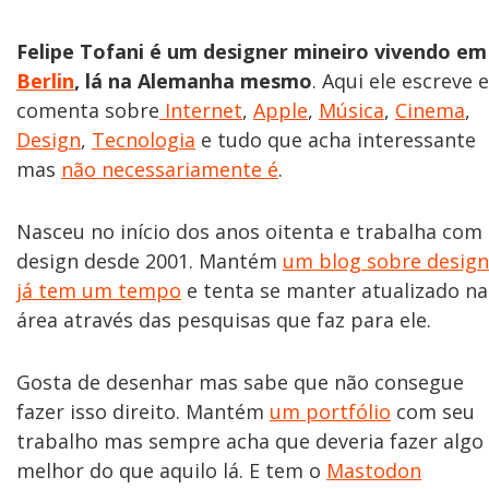
Felipe Tofani é um designer mineiro vivendo em
Berlin
, lá na Alemanha mesmo
. Aqui ele escreve e
comenta sobre
Internet
,
Apple
,
Música
,
Cinema
,
Design
,
Tecnologia
e tudo que acha interessante
mas
não necessariamente é
.
Nasceu no início dos anos oitenta e trabalha com
design desde 2001. Mantém
um blog sobre design
já tem um tempo
e tenta se manter atualizado na
área através das pesquisas que faz para ele.
Gosta de desenhar mas sabe que não consegue
fazer isso direito. Mantém
um portfólio
com seu
trabalho mas sempre acha que deveria fazer algo
melhor do que aquilo lá. E tem o
Mastodon