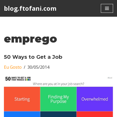
blog.ftofani.com
Skip
to
content
emprego
50 Ways to Get a Job
Eu Gosto
30/05/2014