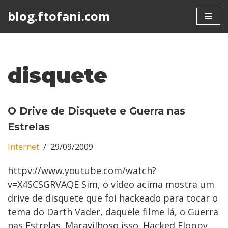
blog.ftofani.com
Skip
to
content
disquete
O Drive de Disquete e Guerra nas
Estrelas
Internet
29/09/2009
httpv://www.youtube.com/watch?
v=X4SCSGRVAQE Sim, o vídeo acima mostra um
drive de disquete que foi hackeado para tocar o
tema do Darth Vader, daquele filme lá, o Guerra
nas Estrelas. Maravilhoso isso. Hacked Floppy