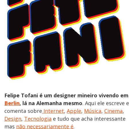
Felipe Tofani é um designer mineiro vivendo em
Berlin
, lá na Alemanha mesmo
. Aqui ele escreve e
comenta sobre
Internet
,
Apple
,
Música
,
Cinema
,
Design
,
Tecnologia
e tudo que acha interessante
mas
não necessariamente é
.