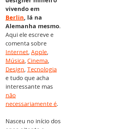
designer mineiro
vivendo em
Berlin
, lá na
Alemanha mesmo
.
Aqui ele escreve e
comenta sobre
Internet
,
Apple
,
Música
,
Cinema
,
Design
,
Tecnologia
e tudo que acha
interessante mas
não
necessariamente é
.
Nasceu no início dos