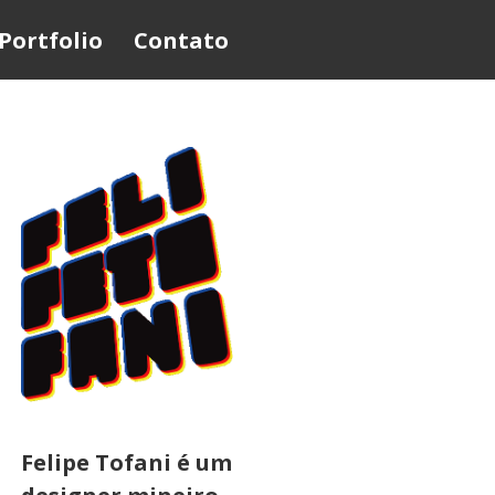
Portfolio
Contato
Felipe Tofani é um