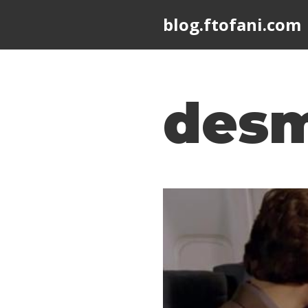
blog.ftofani.com
Skip
to
content
des