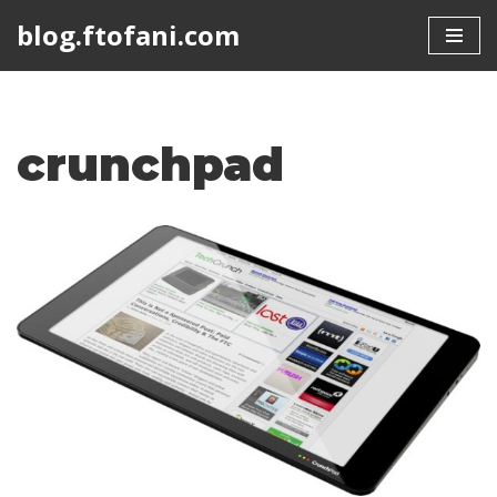
blog.ftofani.com
Skip
to
content
crunchpad