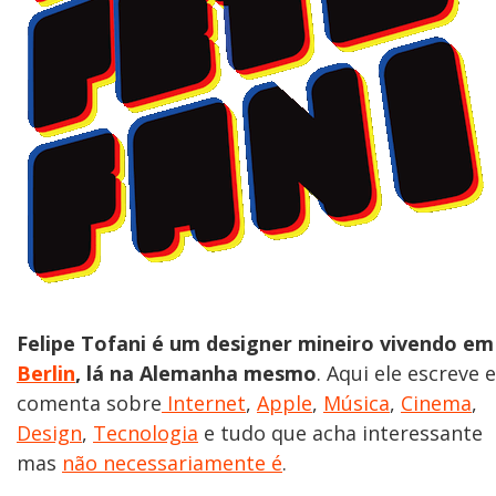
Felipe Tofani é um designer mineiro vivendo em
Berlin
, lá na Alemanha mesmo
. Aqui ele escreve e
comenta sobre
Internet
,
Apple
,
Música
,
Cinema
,
Design
,
Tecnologia
e tudo que acha interessante
mas
não necessariamente é
.