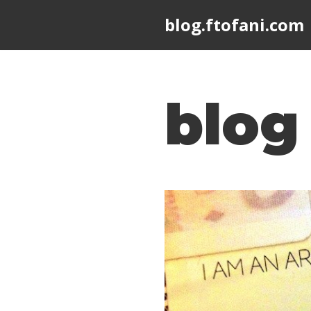
blog.ftofani.com
Skip
to
content
blog