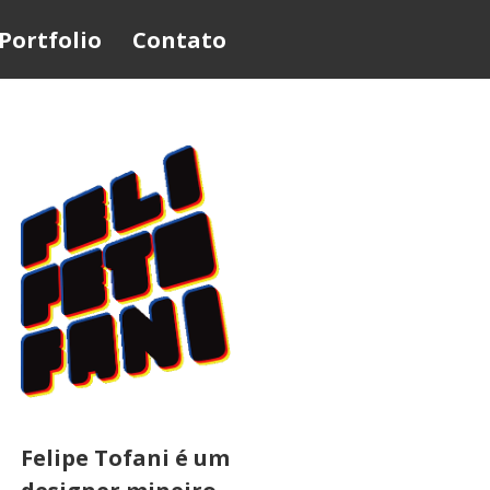
Portfolio
Contato
Felipe Tofani é um