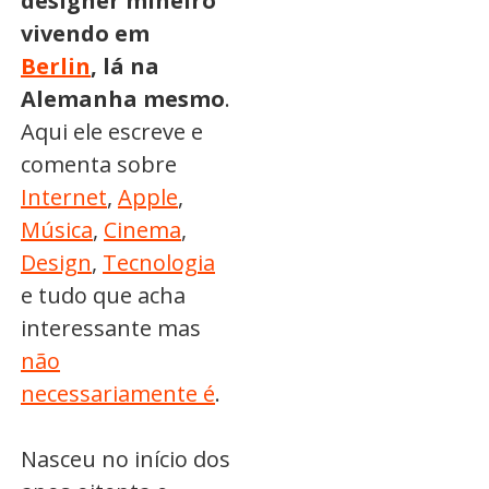
designer mineiro
vivendo em
Berlin
, lá na
Alemanha mesmo
.
Aqui ele escreve e
comenta sobre
Internet
,
Apple
,
Música
,
Cinema
,
Design
,
Tecnologia
e tudo que acha
interessante mas
não
necessariamente é
.
Nasceu no início dos